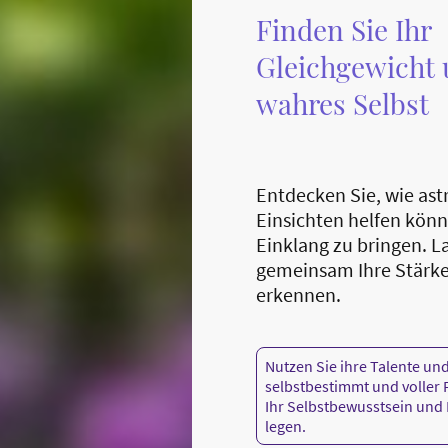
Finden Sie Ihr
Gleichgewicht 
wahres Selbst
Entdecken Sie, wie ast
Einsichten helfen könn
Einklang zu bringen. L
gemeinsam Ihre Stärke
erkennen.
Nutzen Sie ihre Talente un
selbstbestimmt und voller
Ihr Selbstbewusstsein und 
legen.