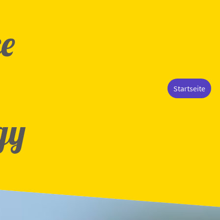
e
Startseite
gy